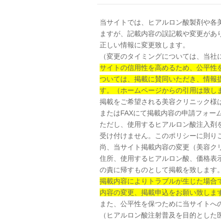
当サイトでは、ヒアルロン酸製剤や各
ますが、記載内容の誤記載や変更があ
正しい情報に変更致します。
（変更のタイミングについては、当社
サイトの信用性を高めるため、公平性
ついては、掲載に賛同いただき、情報
す。（ホームページからの引用は致し
掲載をご希望される美容クリニック様
またはFAXにて掲載内容の申請フォー
ただし、使用するヒアルロン酸注入剤
受け付けません。このポリシーに則り
尚、当サイト掲載内容の変更（美容ク
住所、使用するヒアルロン酸、価格表
の責に帰すものとして掲載を致します
掲載内容によりトラブルが生じた場合
内容の変更、掲載申込をお願い致しま
また、公平性を保つために当サイトへ
（ヒアルロン酸注射普及を目的とした