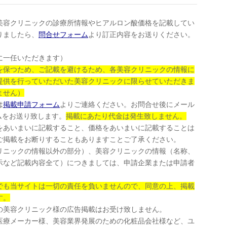
美容クリニックの診療所情報やヒアルロン酸価格を記載してい
りましたら、
問合せフォーム
より訂正内容をお送りください。
に一任いただきます）
を保つため、ご記載を避けるため、各美容クリニックの情報に
提供を行っていただいた美容クリニックに限らせていただきま
ません）
は
掲載申請フォーム
よりご連絡ください。お問合せ後にメール
ムをお送り致します。
掲載にあたり代金は発生致しません。
をあいまいに記載すること、価格をあいまいに記載することは
ご掲載をお断りすることもありますことご了承ください。
リニックの情報以外の部分）、美容クリニックの情報（名称、
示など記載内容全て）につきましては、申請企業または申請者
。
でも当サイトは一切の責任を負いませんので、同意の上、掲載
す。
の美容クリニック様の広告掲載はお受け致しません。
医療メーカー様、美容業界発展のための化粧品会社様など、ユ