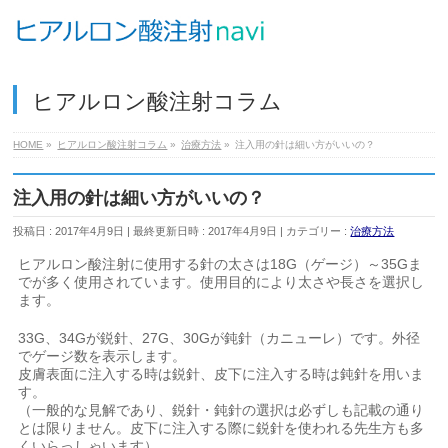
ヒアルロン酸注射コラム
HOME
»
ヒアルロン酸注射コラム
»
治療方法
»
注入用の針は細い方がいいの？
注入用の針は細い方がいいの？
投稿日 : 2017年4月9日
最終更新日時 : 2017年4月9日
カテゴリー :
治療方法
ヒアルロン酸注射に使用する針の太さは18G（ゲージ）～35Gま
でが多く使用されています。使用目的により太さや長さを選択し
ます。
33G、34Gが鋭針、27G、30Gが鈍針（カニューレ）です。外径
でゲージ数を表示します。
皮膚表面に注入する時は鋭針、皮下に注入する時は鈍針を用いま
す。
（一般的な見解であり、鋭針・鈍針の選択は必ずしも記載の通り
とは限りません。皮下に注入する際に鋭針を使われる先生方も多
くいらっしゃいます）